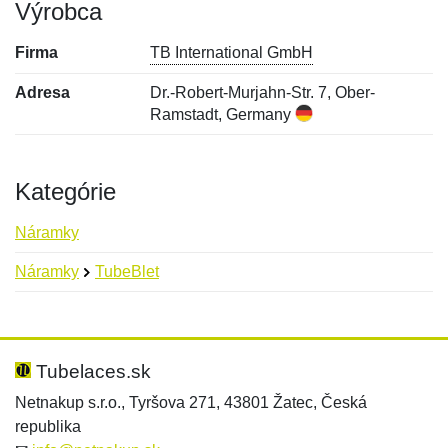
Výrobca
Firma
TB International GmbH
Adresa
Dr.-Robert-Murjahn-Str. 7, Ober-
Ramstadt, Germany
Kategórie
Náramky
Náramky
TubeBlet
Nová recenzia
Nová otázka
Hodnotenie:
Meno:
*
*
Tubelaces.sk
Netnakup s.r.o., Tyršova 271, 43801 Žatec, Česká
republika