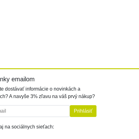
inky emailom
e dostávať informácie o novinkách a
ch? A navyše 3% zľavu na váš prvý nákup?
l:
Prihlásiť
j na sociálnych sieťach: