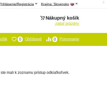
Prihlásenie/Registrácia
Krajina:
Slovensko
Nákupný košík
zatiaľ prázdny
ošík
Obľúbené
Porovnanie
0
0
 ste mali k zoznamu prístup odkiaľkoľvek.