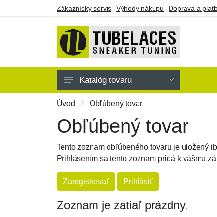
Zákaznícky servis
Výhody nákupu
Doprava a plat
Katalóg tovaru
Farebné
Úvod
Obľúbený tovar
Jednofarebné
Obľúbený tovar
Náramky
Tento zoznam obľúbeného tovaru je uložený iba
Darčekové poukazy
Prihlásením sa tento zoznam pridá k vášmu z
Výpredaj
Zaregistrovať
Prihlásiť
Zoznam je zatiaľ prázdny.