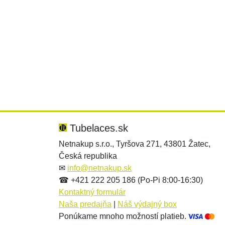
Tubelaces.sk
Netnakup s.r.o., Tyršova 271, 43801 Žatec,
Česká republika
✉
info@netnakup.sk
☎ +421 222 205 186 (Po-Pi 8:00-16:30)
Kontaktný formulár
Naša predajňa
|
Náš výdajný box
Ponúkame mnoho možností platieb.