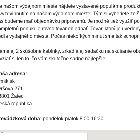
a našom výdajnom mieste nájdete vystavené populárne produkt
 vyzdvihnutím na našom výdajnom mieste. Tým si vyberiete zo š
ás budeme mať objednávku pripravenú. Je možné tiež využiť poč
ompletnú ponuku a rovno tovar objednať. Tovar, ktorý je uveden
edľa výdajného miesta. Počas niekoľkých minút sme tak schopní
áme aj 2 skúšobné kabínky, zrkadlá aj sedačku na skúšanie ob
vziať si len to, čo vám skutočne sadne najlepšie.
aša adresa:
rmik.sk
yršova 271
3801 Žatec
eská republika
revádzková doba:
pondelok-piatok 8:00-16:30