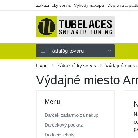
Zákaznícky servis
Výhody nákupu
Doprava a plat
Katalóg tovaru
Farebné
Úvod
Zákaznícky servis
Výdajné miesto
Jednofarebné
Výdajné miesto Ar
Náramky
Darčekové poukazy
Menu
N
Výpredaj
N
Darček zadarmo za nákup
c
Darčekový poukaz
p
Dodacie lehoty