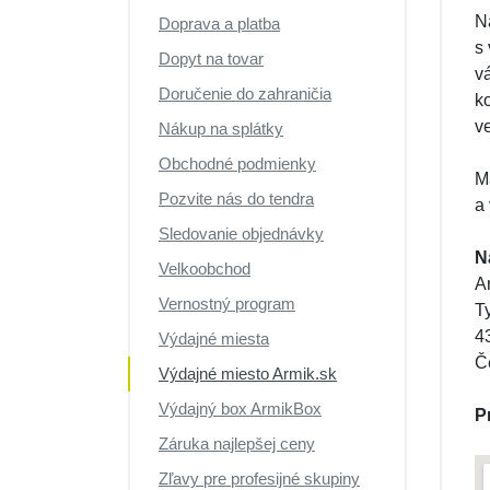
N
Doprava a platba
s
Dopyt na tovar
v
Doručenie do zahraničia
k
v
Nákup na splátky
Obchodné podmienky
M
Pozvite nás do tendra
a 
Sledovanie objednávky
N
Velkoobchod
A
Vernostný program
T
4
Výdajné miesta
Č
Výdajné miesto Armik.sk
Výdajný box ArmikBox
P
Záruka najlepšej ceny
Zľavy pre profesijné skupiny