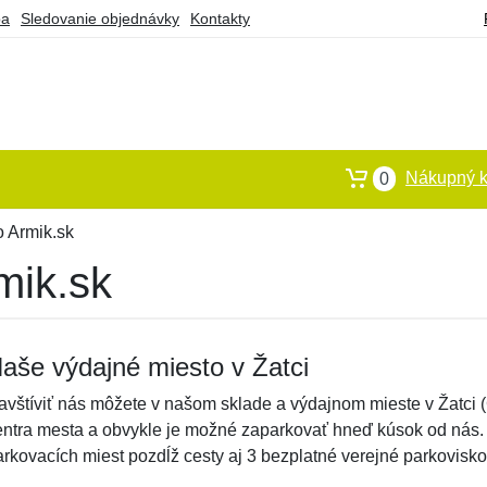
ba
Sledovanie objednávky
Kontakty
Nákupný k
0
 Armik.sk
mik.sk
aše výdajné miesto v Žatci
avštíviť nás môžete v našom sklade a výdajnom mieste v Žatci 
entra mesta a obvykle je možné zaparkovať hneď kúsok od nás. N
arkovacích miest pozdĺž cesty aj 3 bezplatné verejné parkovisko