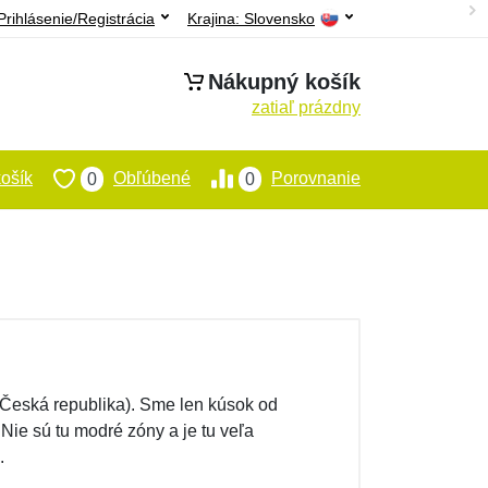
Prihlásenie/Registrácia
Krajina:
Slovensko
Nákupný košík
zatiaľ prázdny
ošík
Obľúbené
Porovnanie
0
0
(Česká republika). Sme len kúsok od
ie sú tu modré zóny a je tu veľa
.