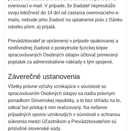
overovací e-mail. V prípade, že žiadateľ nepreukáže
svoju totožnosť do 14 dní od zaslania overovacieho e-
mailu, nebude jeho žiadosť na uplatnenie práv z článku
odseku písm. a) prijatá.
Prevádzkovateľ je oprávnený v prípade opakovanej a
nedôvodnej žiadosti o poskytnutie fyzickej kópie
spracovávaných Osobných údajov účtovať primeraný
poplatok za administratívne náklady s tým spojené.
Záverečné ustanovenia
Všetky právne vzťahy vznikajúce v súvislosti so
spracovávaním Osobných údajov sa riadia právnym
poriadkom Slovenskej republiky, a to bez ohľadu na to,
odkiaľ bol prístup k nim realizovaný. Na riešenie
prípadných sporov vzniknutých v súvislosti s ochranou
súkromia medzi Účastníkom a Prevádzkovateľom sú
príslušné slovenské súdy.