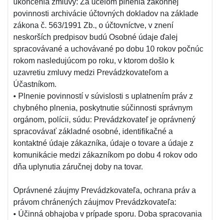
ukončenia zmluvy: Za účelom plnenia zákonnej
povinnosti archivácie účtovných dokladov na základe
zákona č. 563/1991 Zb., o účtovníctve, v znení
neskorších predpisov budú Osobné údaje ďalej
spracovávané a uchovávané po dobu 10 rokov počnúc
rokom nasledujúcom po roku, v ktorom došlo k
uzavretiu zmluvy medzi Prevádzkovateľom a
Účastníkom.
• Plnenie povinností v súvislosti s uplatnením práv z
chybného plnenia, poskytnutie súčinnosti správnym
orgánom, polícii, súdu: Prevádzkovateľ je oprávnený
spracovávať základné osobné, identifikačné a
kontaktné údaje zákazníka, údaje o tovare a údaje z
komunikácie medzi zákazníkom po dobu 4 rokov odo
dňa uplynutia záručnej doby na tovar.
Oprávnené záujmy Prevádzkovateľa, ochrana práv a
právom chránených záujmov Prevádzkovateľa:
• Účinná obhajoba v prípade sporu. Doba spracovania