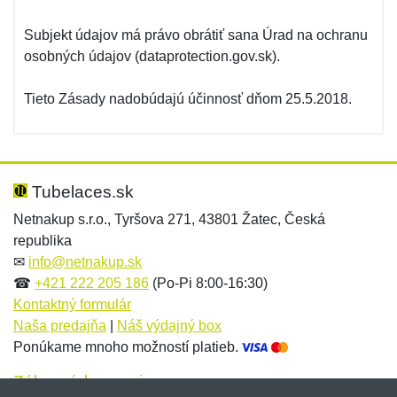
Subjekt údajov má právo obrátiť sana Úrad na ochranu
osobných údajov (dataprotection.gov.sk).
Tieto Zásady nadobúdajú účinnosť dňom 25.5.2018.
Tubelaces.sk
Netnakup s.r.o., Tyršova 271, 43801 Žatec, Česká
republika
✉
info@netnakup.sk
☎
+421 222 205 186
(Po-Pi 8:00-16:30)
Kontaktný formulár
Naša predajňa
|
Náš výdajný box
Ponúkame mnoho možností platieb.
Zákaznícky servis