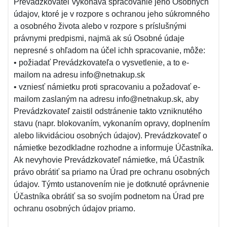
Prevádzkovateľ vykonáva spracovanie jeho Osobných
údajov, ktoré je v rozpore s ochranou jeho súkromného
a osobného života alebo v rozpore s príslušnými
právnymi predpismi, najmä ak sú Osobné údaje
nepresné s ohľadom na účel ichh spracovanie, môže:
• požiadať Prevádzkovateľa o vysvetlenie, a to e-
mailom na adresu info@netnakup.sk
• vzniesť námietku proti spracovaniu a požadovať e-
mailom zaslaným na adresu info@netnakup.sk, aby
Prevádzkovateľ zaistil odstránenie takto vzniknutého
stavu (napr. blokovaním, vykonaním opravy, doplnením
alebo likvidáciou osobných údajov). Prevádzkovateľ o
námietke bezodkladne rozhodne a informuje Účastníka.
Ak nevyhovie Prevádzkovateľ námietke, má Účastník
právo obrátiť sa priamo na Úrad pre ochranu osobných
údajov. Týmto ustanovením nie je dotknuté oprávnenie
Účastníka obrátiť sa so svojím podnetom na Úrad pre
ochranu osobných údajov priamo.