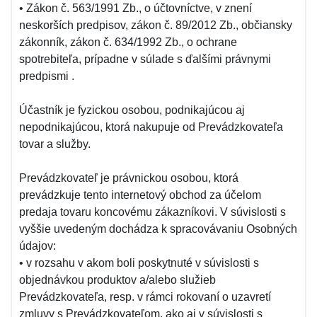
• Zákon č. 563/1991 Zb., o účtovníctve, v znení
neskorších predpisov, zákon č. 89/2012 Zb., občiansky
zákonník, zákon č. 634/1992 Zb., o ochrane
spotrebiteľa, prípadne v súlade s ďalšími právnymi
predpismi .
Účastník je fyzickou osobou, podnikajúcou aj
nepodnikajúcou, ktorá nakupuje od Prevádzkovateľa
tovar a služby.
Prevádzkovateľ je právnickou osobou, ktorá
prevádzkuje tento internetový obchod za účelom
predaja tovaru koncovému zákazníkovi. V súvislosti s
vyššie uvedeným dochádza k spracovávaniu Osobných
údajov:
• v rozsahu v akom boli poskytnuté v súvislosti s
objednávkou produktov a/alebo služieb
Prevádzkovateľa, resp. v rámci rokovaní o uzavretí
zmluvy s Prevádzkovateľom, ako aj v súvislosti s