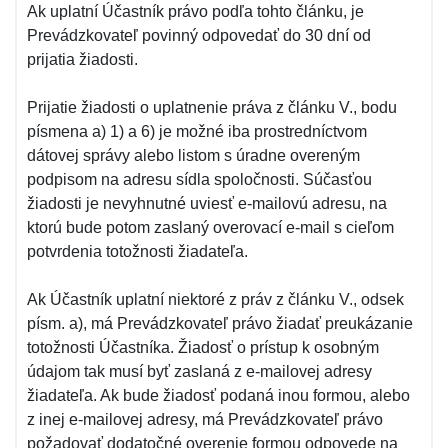
Ak uplatní Účastník právo podľa tohto článku, je
Prevádzkovateľ povinný odpovedať do 30 dní od
prijatia žiadosti.
Prijatie žiadosti o uplatnenie práva z článku V., bodu
písmena a) 1) a 6) je možné iba prostredníctvom
dátovej správy alebo listom s úradne overeným
podpisom na adresu sídla spoločnosti. Súčasťou
žiadosti je nevyhnutné uviesť e-mailovú adresu, na
ktorú bude potom zaslaný overovací e-mail s cieľom
potvrdenia totožnosti žiadateľa.
Ak Účastník uplatní niektoré z práv z článku V., odsek
písm. a), má Prevádzkovateľ právo žiadať preukázanie
totožnosti Účastníka. Žiadosť o prístup k osobným
údajom tak musí byť zaslaná z e-mailovej adresy
žiadateľa. Ak bude žiadosť podaná inou formou, alebo
z inej e-mailovej adresy, má Prevádzkovateľ právo
požadovať dodatočné overenie formou odpovede na