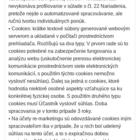
nevykonáva profilovanie v súlade s čl. 22 Nariadenia,
pretože nejde o automatizované spracovávanie, ale
ručnú tvorbu individuálnych ponúk.
• Cookies: krátke textové súbory generované webovým
serverom a ukladané v počítači prostredníctvom
prehliadača. Rozlišujú sa dva typy. V prvom rade sú to
cookies potrebné na zabezpečenie fungovania a
analýzu webu (uskutočnenie prenosu elektronickej
komunikácie prostredníctvom siete elektronických
komunikácií, s použitím týchto cookies nemožno
vysloviť nesúhlas). Ďalej sa jedná o cookies, ktoré
hodnotia niektoré osobné aspekty vzťahujúce sa ku
konkrétnej fyzickej osobe. S použitím druhého typu
cookies musí Účastník vysloviť súhlas. Doba
spracovania je v tomto prípade 3 roky.
• Na účely re-marketingu sú odovzdávané cookies iným
spracovateľom iba v prípade, že u nich bol udelený
súhlas na tento účel, a to s expiračnou dobou