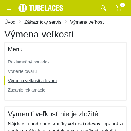
0
Úvod
Zákaznícky servis
Výmena veľkosti
Výmena veľkosti
Menu
Reklamačný poriadok
Vrátenie tovaru
Výmena veľkosti a tovaru
Zadanie reklamácie
Vymeniť veľkosť nie je zložité
Nájdete tu podrobné tabuľky veľkostí odevov, topánok a
doplnkov. Ak ste sa napriek tomu do veľkosti netrafili,