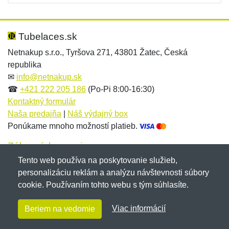
Tubelaces.sk
Netnakup s.r.o., Tyršova 271, 43801 Žatec, Česká
republika
✉
info@netnakup.sk
☎
+421 222 205 186
(Po-Pi 8:00-16:30)
Kontaktný formulár
Naša predajňa
|
Náš výdajný box
Ponúkame mnoho možností platieb.
Zákaznícky servis
Tento web používa na poskytovanie služieb,
Novinky emailom
personalizáciu reklám a analýzu návštevnosti súbory
cookie. Používaním tohto webu s tým súhlasíte.
Copyright © 2007-2026 (19 rokov s vami)
Netnakup.sk
&
Viac informácií
Beriem na vedomie
NetIQ
. Všetky práva vyhradené.