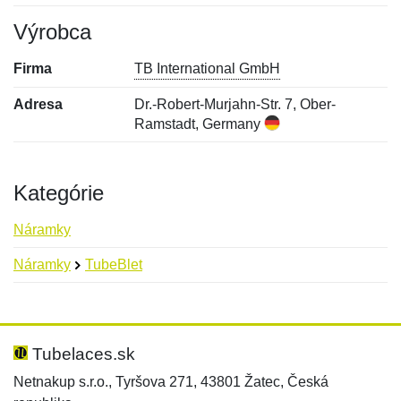
Výrobca
Firma
TB International GmbH
Adresa
Dr.-Robert-Murjahn-Str. 7, Ober-
Ramstadt, Germany
Kategórie
Náramky
Náramky
TubeBlet
Nová recenzia
Nová otázka
Hodnotenie:
Meno:
*
*
Tubelaces.sk
Netnakup s.r.o., Tyršova 271, 43801 Žatec, Česká