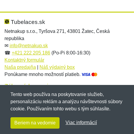
Nová recenzia
Nová otázka
Hodnotenie:
Meno:
*
*
Tubelaces.sk
Netnakup s.r.o., Tyršova 271, 43801 Žatec, Česká
republika
Meno:
E-mail:
*
*
✉
info@netnakup.sk
☎
+421 222 205 186
(Po-Pi 8:00-16:30)
Kontaktný formulár
Naša predajňa
|
Náš výdajný box
E-mail:
*
Ponúkame mnoho možností platieb.
Správa
*
Zákaznícky servis
Tento web používa na poskytovanie služieb,
Novinky emailom
personalizáciu reklám a analýzu návštevnosti súbory
Správa
*
cookie. Používaním tohto webu s tým súhlasíte.
Copyright © 2007-2026 (19 rokov s vami)
Netnakup.sk
&
Viac informácií
Beriem na vedomie
NetIQ
. Všetky práva vyhradené.