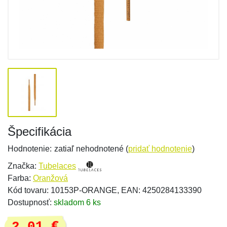
Špecifikácia
Hodnotenie:
zatiaľ nehodnotené (
pridať hodnotenie
)
Značka:
Tubelaces
Farba:
Oranžová
Kód tovaru: 10153P-ORANGE, EAN: 4250284133390
Dostupnosť:
skladom 6 ks
2,01 €