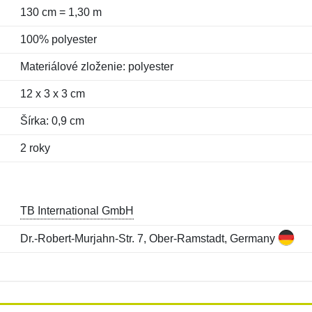
130 cm = 1,30 m
100% polyester
Materiálové zloženie: polyester
12 x 3 x 3 cm
Šírka: 0,9 cm
2 roky
TB International GmbH
Dr.-Robert-Murjahn-Str. 7, Ober-Ramstadt, Germany
Meno:
E-mail:
*
*
E-mail:
*