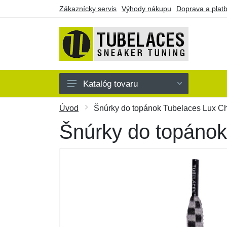
Zákaznícky servis
Výhody nákupu
Doprava a plat
Katalóg tovaru
Farebné
Úvod
Šnúrky do topánok Tubelaces Lux Ch
Jednofarebné
Šnúrky do topánok
Náramky
Darčekové poukazy
Výpredaj