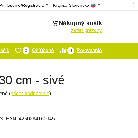
Prihlásenie/Registrácia
Krajina:
Slovensko
Nákupný košík
zatiaľ prázdny
ošík
Obľúbené
Porovnanie
0
0
30 cm - sivé
ené (
pridať hodnotenie
)
S, EAN: 4250284160945