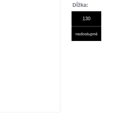
Dĺžka:
130
nedostupné