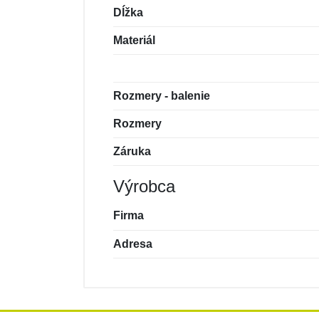
Dĺžka
Materiál
Rozmery - balenie
Rozmery
Záruka
Výrobca
Firma
Adresa
Nová recenzia
Nová otázka
Hodnotenie:
Meno:
*
*