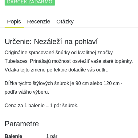
DARČEK ZADARMO
Popis
Recenzie
Otázky
Určenie: Nezáleží na pohlaví
Originálne spracované šnúrky od kvalitnej značky
Tubelaces. Prinášajú možnosť osviežiť vaše staré topánky.
Vďaka tejto zmene perfektne doladíte vás outfit.
Dĺžka týchto štýlových šnúrok je 90 cm alebo 120 cm -
podľa vášho výberu.
Cena za 1 balenie = 1 pár šnúrok.
Parametre
Balenie
1 pár