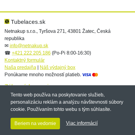
Nová recenzia
Nová otázka
Hodnotenie:
Meno:
*
*
Tubelaces.sk
Netnakup s.r.o., Tyršova 271, 43801 Žatec, Česká
republika
Meno:
E-mail:
*
*
✉
info@netnakup.sk
☎
+421 222 205 186
(Po-Pi 8:00-16:30)
Kontaktný formulár
Naša predajňa
|
Náš výdajný box
E-mail:
*
Ponúkame mnoho možností platieb.
Správa
*
Zákaznícky servis
Tento web používa na poskytovanie služieb,
Novinky emailom
personalizáciu reklám a analýzu návštevnosti súbory
Správa
*
cookie. Používaním tohto webu s tým súhlasíte.
Copyright © 2007-2026 (19 rokov s vami)
Netnakup.sk
&
Viac informácií
Beriem na vedomie
NetIQ
. Všetky práva vyhradené.