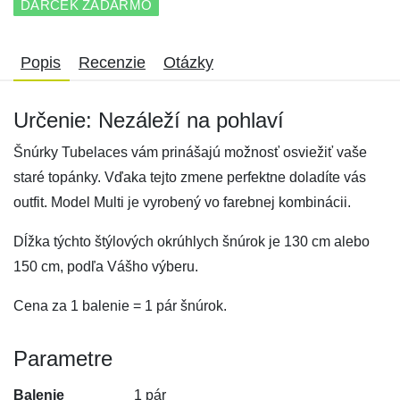
DARČEK ZADARMO
Popis
Recenzie
Otázky
Určenie: Nezáleží na pohlaví
Šnúrky Tubelaces vám prinášajú možnosť osviežiť vaše
staré topánky. Vďaka tejto zmene perfektne doladíte vás
outfit. Model Multi je vyrobený vo farebnej kombinácii.
Dĺžka týchto štýlových okrúhlych šnúrok je 130 cm alebo
150 cm, podľa Vášho výberu.
Cena za 1 balenie = 1 pár šnúrok.
Parametre
Balenie
1 pár