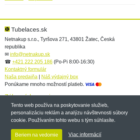
Nová recenzia
Nová otázka
Hodnotenie:
Meno:
*
*
Tubelaces.sk
Netnakup s.r.o., Tyršova 271, 43801 Žatec, Česká
republika
Meno:
E-mail:
*
*
✉
info@netnakup.sk
☎
+421 222 205 186
(Po-Pi 8:00-16:30)
Kontaktný formulár
Naša predajňa
|
Náš výdajný box
E-mail:
*
Ponúkame mnoho možností platieb.
Správa
*
Zákaznícky servis
Tento web používa na poskytovanie služieb,
Novinky emailom
personalizáciu reklám a analýzu návštevnosti súbory
Správa
*
cookie. Používaním tohto webu s tým súhlasíte.
Copyright © 2007-2026 (19 rokov s vami)
Netnakup.sk
&
Viac informácií
Beriem na vedomie