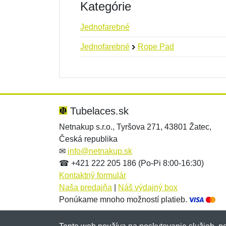
Kategórie
Jednofarebné
Jednofarebné
Rope Pad
Nová recenzia
Nová otázka
Hodnotenie:
Meno:
*
*
Tubelaces.sk
Netnakup s.r.o., Tyršova 271, 43801 Žatec,
Česká republika
Správa
Správa
*
*
✉
info@netnakup.sk
☎ +421 222 205 186 (Po-Pi 8:00-16:30)
Kontaktný formulár
Naša predajňa
|
Náš výdajný box
Ponúkame mnoho možností platieb.