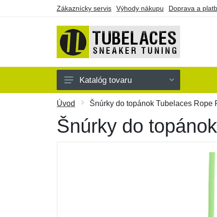
Zákaznícky servis
Výhody nákupu
Doprava a plat
Katalóg tovaru
Farebné
Úvod
Šnúrky do topánok Tubelaces Rope 
Jednofarebné
Šnúrky do topánok
Náramky
Darčekové poukazy
Výpredaj