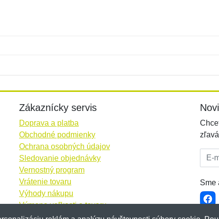
Meno:
E-mail:
*
*
E-mail:
*
Zákaznícky servis
Nov
Doprava a platba
Chcet
Obchodné podmienky
zľavá
Ochrana osobných údajov
E-mai
Sledovanie objednávky
Vernostný program
Vrátenie tovaru
Sme a
Výhody nákupu
Výmena veľkosti a tovaru
Viac informácií...