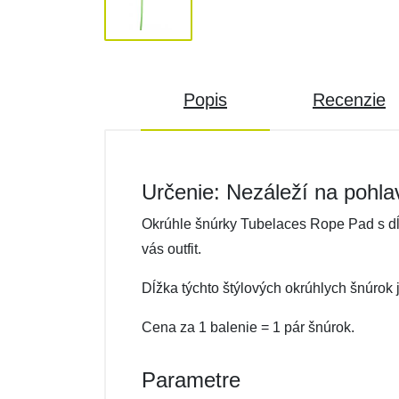
Popis
Recenzie
Určenie: Nezáleží na pohla
Okrúhle šnúrky Tubelaces Rope Pad s dĺ
vás outfit.
Dĺžka týchto štýlových okrúhlych šnúrok 
Cena za 1 balenie = 1 pár šnúrok.
Parametre