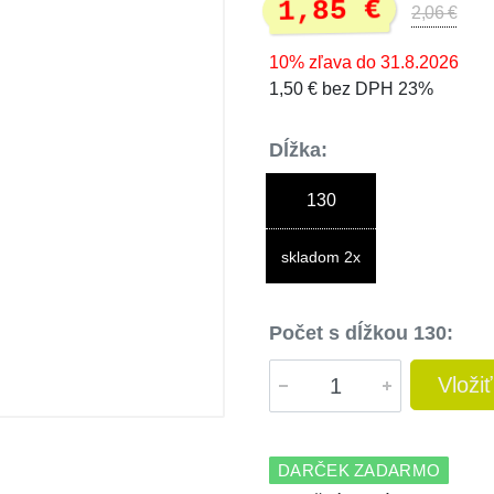
1,85 €
2,06 €
10% zľava do 31.8.2026
1,50 € bez DPH 23%
Dĺžka:
130
skladom 2x
Počet s dĺžkou 130:
Vloži
DARČEK ZADARMO