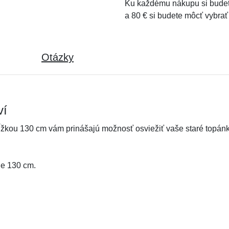
Ku každému nákupu si budet
a 80 € si budete môcť vybrať
Otázky
ví
žkou 130 cm vám prinášajú možnosť osviežiť vaše staré topánky
je 130 cm.