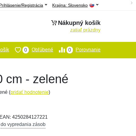
Prihlásenie/Registrácia
Krajina:
Slovensko
Nákupný košík
zatiaľ prázdny
ošík
Obľúbené
Porovnanie
0
0
 cm - zelené
ené (
pridať hodnotenie
)
, EAN: 4250284127221
,
do vypredania zásob