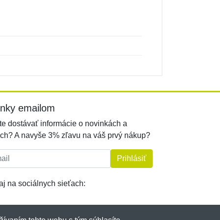
inky emailom
e dostávať informácie o novinkách a
ch? A navyše 3% zľavu na váš prvý nákup?
l:
Prihlásiť
j na sociálnych sieťach: