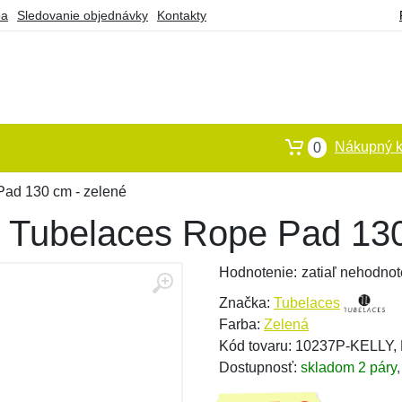
ba
Sledovanie objednávky
Kontakty
Nákupný k
0
Pad 130 cm - zelené
 Tubelaces Rope Pad 130
Hodnotenie:
zatiaľ nehodnot
Značka:
Tubelaces
Farba:
Zelená
Kód tovaru: 10237P-KELLY
Dostupnosť:
skladom 2 páry